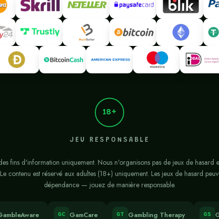
18+
JEU RESPONSABLE
 des fins d'information uniquement. Nous n'organisons pas de jeux de hasard 
 Le contenu est réservé aux adultes (18+) uniquement. Les jeux de hasard peu
dépendance — jouez de manière responsable.
GambleAware
GamCare
Gambling Therapy
G
GC
GT
GS