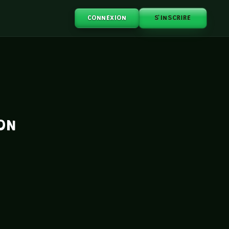
S'INSCRIRE
CONNEXION
ON