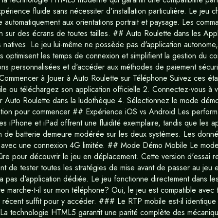
érience fluide sans nécessiter d'installation particulière. Le jeu
apte automatiquement aux orientations portrait et paysage. Les com
ion sur des écrans de toutes tailles. ## Auto Roulette dans les Ap
s natives. Le jeu lui-même ne possède pas d'application autonome,
s optimisent les temps de connexion et simplifient la gestion du co
ons personnalisées et d'accéder aux méthodes de paiement sécuris
ommencer à Jouer à Auto Roulette sur Téléphone Suivez ces étap
e ou téléchargez son application officielle 2. Connectez-vous à v
iser Auto Roulette dans la ludothèque 4. Sélectionnez le mode démo
tation pour commencer ## Expérience iOS vs Android Les performa
es iPhone et iPad offrent une fluidité exemplaire, tandis que les a
n de batterie demeure modérée sur les deux systèmes. Les données
 avec une connexion 4G limitée. ## Mode Démo Mobile Le mode d
 sûre pour découvrir le jeu en déplacement. Cette version d'essai 
ettent de tester toutes les stratégies de mise avant de passer au je
 pas d'application dédiée. Le jeu fonctionne directement dans les
marche-t-il sur mon téléphone? Oui, le jeu est compatible avec tou
écent suffit pour y accéder. ### Le RTP mobile est-il identique 
. La technologie HTML5 garantit une parité complète des mécani