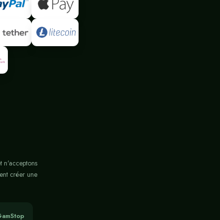
Auto Roulette Assistance
En ligne — réponse en ~1 min
et n'acceptons
vent créer une
amStop