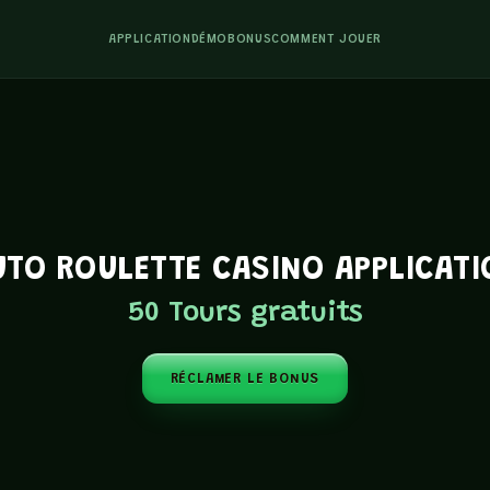
APPLICATION
DÉMO
BONUS
COMMENT JOUER
UTO ROULETTE CASINO APPLICATI
50 Tours gratuits
RÉCLAMER LE BONUS