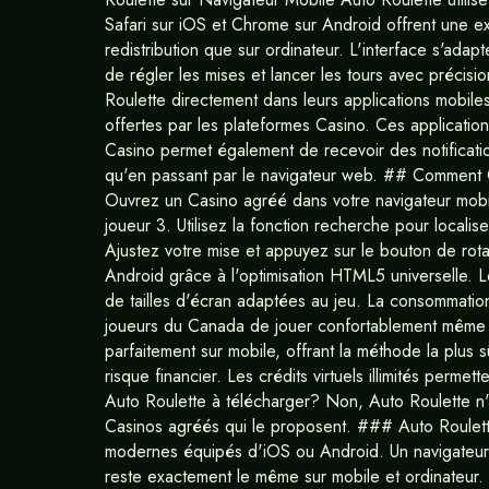
Safari sur iOS et Chrome sur Android offrent une exp
redistribution que sur ordinateur. L'interface s'ad
de régler les mises et lancer les tours avec précis
Roulette directement dans leurs applications mobile
offertes par les plateformes Casino. Ces application
Casino permet également de recevoir des notificati
qu'en passant par le navigateur web. ## Comment C
Ouvrez un Casino agréé dans votre navigateur mobil
joueur 3. Utilisez la fonction recherche pour local
Ajustez votre mise et appuyez sur le bouton de ro
Android grâce à l'optimisation HTML5 universelle. L
de tailles d'écran adaptées au jeu. La consommatio
joueurs du Canada de jouer confortablement même
parfaitement sur mobile, offrant la méthode la plus
risque financier. Les crédits virtuels illimités perm
Auto Roulette à télécharger? Non, Auto Roulette n'a
Casinos agréés qui le proposent. ### Auto Roulette 
modernes équipés d'iOS ou Android. Un navigateur r
reste exactement le même sur mobile et ordinateur