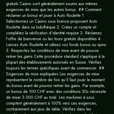
gratuits Casino sont généralement soumis aux mêmes
exigences de mise que les autres bonus. ## Comment
réclamer un bonus et jouer à Auto Roulette 1.
Sélectionnez un Casino sous licence proposant Auto
Roulette dans sa ludothèque 2. Créez un compte et
complétez la vérification d'identité requise 3. Réclamez
l'offre de bienvenue ou les tours gratuits disponibles 4.
Lancez Auto Roulette et utilisez vos fonds bonus ou spins
5. Respectez les conditions de mise avant de pouvoir
retirer les gains Cette procédure standard s'applique à la
plupart des établissements autorisés en Suisse. Vérifiez
toujours les termes spécifiques avant de commencer. ##
Exigences de mise expliquées Les exigences de mise
représentent le nombre de fois qu'il faut jouer le montant
du bonus avant de pouvoir retirer les gains. Par exemple,
un bonus de 100 CHF avec des conditions 30x nécessite
de miser 3 000 CHF au total. Les machines à sous
comptent généralement à 100% vers ces exigences,
contrairement aux jeux de table. Vérifiez dans les