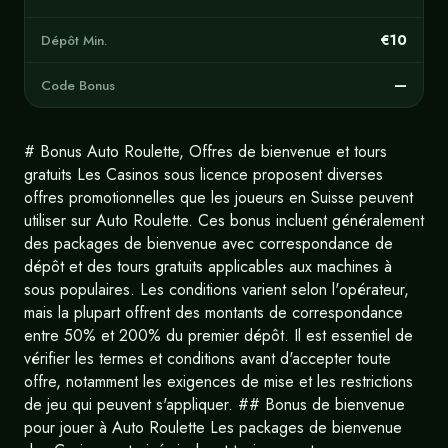
€10
Dépôt Min.
—
Code Bonus
# Bonus Auto Roulette, Offres de bienvenue et tours
gratuits Les Casinos sous licence proposent diverses
offres promotionnelles que les joueurs en Suisse peuvent
utiliser sur Auto Roulette. Ces bonus incluent généralement
des packages de bienvenue avec correspondance de
dépôt et des tours gratuits applicables aux machines à
sous populaires. Les conditions varient selon l'opérateur,
mais la plupart offrent des montants de correspondance
entre 50% et 200% du premier dépôt. Il est essentiel de
vérifier les termes et conditions avant d'accepter toute
offre, notamment les exigences de mise et les restrictions
de jeu qui peuvent s'appliquer. ## Bonus de bienvenue
pour jouer à Auto Roulette Les packages de bienvenue