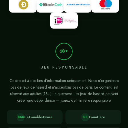
18+
JEU RESPONSABLE
Ce site est à des fins d'information uniquement. Nous n'organisons
Auto Roulette Assistance
pas de jeux de hasard et n'acceptons pas de paris. Le contenu est
En ligne — réponse en ~1 min
réservé aux adultes (18+) uniquement. Les jeux de hasard peuvent
créer une dépendance — jouez de manière responsable.
BeGambleAware
GamCare
BGA
GC