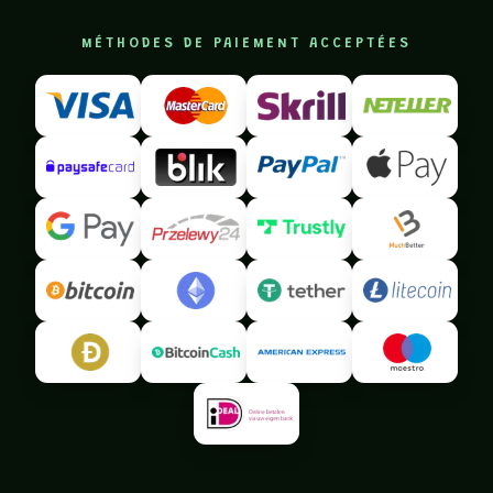
MÉTHODES DE PAIEMENT ACCEPTÉES