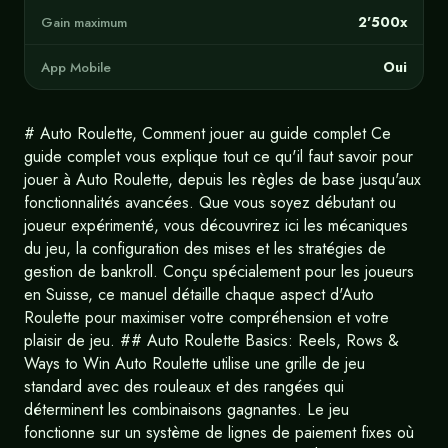
2'500x
Gain maximum
Oui
App Mobile
# Auto Roulette, Comment jouer au guide complet Ce
guide complet vous explique tout ce qu'il faut savoir pour
jouer à Auto Roulette, depuis les règles de base jusqu'aux
fonctionnalités avancées. Que vous soyez débutant ou
joueur expérimenté, vous découvrirez ici les mécaniques
du jeu, la configuration des mises et les stratégies de
gestion de bankroll. Conçu spécialement pour les joueurs
en Suisse, ce manuel détaille chaque aspect d'Auto
Roulette pour maximiser votre compréhension et votre
plaisir de jeu. ## Auto Roulette Basics: Reels, Rows &
Ways to Win Auto Roulette utilise une grille de jeu
standard avec des rouleaux et des rangées qui
déterminent les combinaisons gagnantes. Le jeu
fonctionne sur un système de lignes de paiement fixes où