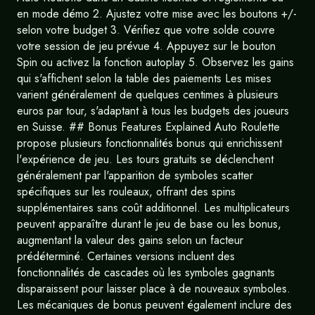
en mode démo 2. Ajustez votre mise avec les boutons +/-
selon votre budget 3. Vérifiez que votre solde couvre
votre session de jeu prévue 4. Appuyez sur le bouton
Spin ou activez la fonction autoplay 5. Observez les gains
qui s'affichent selon la table des paiements Les mises
varient généralement de quelques centimes à plusieurs
euros par tour, s'adaptant à tous les budgets des joueurs
en Suisse. ## Bonus Features Explained Auto Roulette
propose plusieurs fonctionnalités bonus qui enrichissent
l'expérience de jeu. Les tours gratuits se déclenchent
généralement par l'apparition de symboles scatter
spécifiques sur les rouleaux, offrant des spins
supplémentaires sans coût additionnel. Les multiplicateurs
peuvent apparaître durant le jeu de base ou les bonus,
augmentant la valeur des gains selon un facteur
prédéterminé. Certaines versions incluent des
fonctionnalités de cascades où les symboles gagnants
disparaissent pour laisser place à de nouveaux symboles.
Les mécaniques de bonus peuvent également inclure des