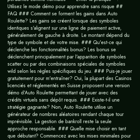
Utilisez le mode démo pour apprendre sans risque ##
FAQ ### Comment se forment les gains dans Auto
Roulette? Les gains se créent lorsque des symboles
identiques s'alignent sur une ligne de paiement active,
généralement de gauche à droite. Le montant dépend du
type de symbole et de votre mise. ### Qu'est-ce qui
déclenche les fonctionnalités bonus? Les bonus se
déclenchent principalement par l'apparition de symboles
scatter ou par des combinaisons spéciales de symboles
wild selon les règles spécifiques du jeu. ### Puis-je jouer
gratuitement pour m'entraîner? Oui, la plupart des Casinos
licenciés et réglementés en Suisse proposent une version
démo d'Auto Roulette permettant de jouer avec des
crédits virtuels sans dépôt requis. ### Existe-t-il une
stratégie gagnante? Non, Auto Roulette utilise un
générateur de nombres aléatoires rendant chaque tour
imprévisible. La gestion de bankroll reste la seule
approche responsable. ### Quelle mise choisir en tant
que débutant? Commencez avec les mises minimales pour